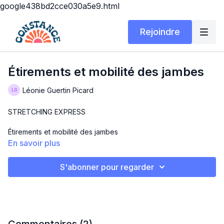
google438bd2cce030a5e9.html
Rejoindre
Étirements et mobilité des jambes
Léonie Guertin Picard
STRETCHING EXPRESS
Étirements et mobilité des jambes
En savoir plus
Niveau : Pour tous
S'abonner pour regarder
Description : 10 minutes d’étirements
Matériel : Tapis
Have fun 😊