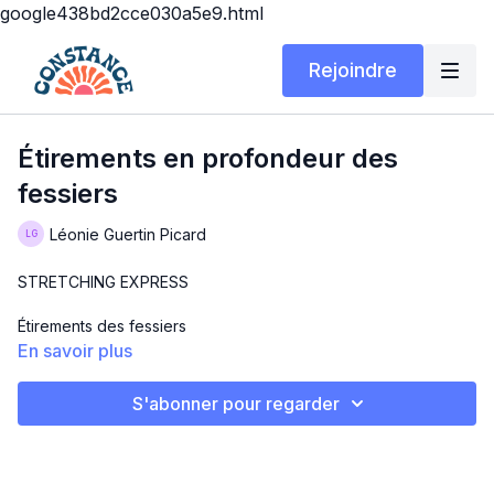
google438bd2cce030a5e9.html
Rejoindre
Étirements en profondeur des
fessiers
Léonie Guertin Picard
STRETCHING EXPRESS
Étirements des fessiers
En savoir plus
Description : Dans cette séance d’étirements, vous pourrez
étirer en profondeur vos fessiers !
S'abonner pour regarder
Matériel : Tapis
Bonne pratique !