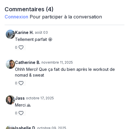
Léonie
Commentaires (
4
)
Connexion
Pour participer à la conversation
Karine H.
août 03
Tellement parfait 🤩
0
Catherine B.
novembre 11, 2025
Ohhh Merci! Que ça fait du bien après le workout de
nomad & sweat
0
Jass
octobre 17, 2025
Merci 🙏
0
Isabelle D.
octobre 09, 2025