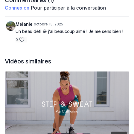
Commentaires (
1
)
Connexion
Pour participer à la conversation
Efficace et rapide
Matériel : Step/ Bouteille d'eau / Serviette
Mélanie
octobre 13, 2025
Un beau défi 😃 j’ai beaucoup aimé ! Je me sens bien !
0
Vidéos similaires