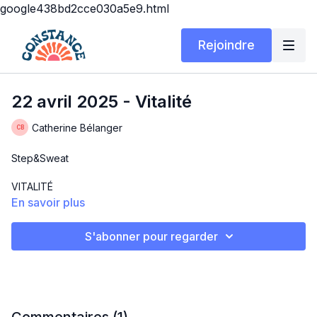
google438bd2cce030a5e9.html
Rejoindre
22 avril 2025 - Vitalité
Catherine Bélanger
Step&Sweat
VITALITÉ
En savoir plus
Durée 33 minutes
S'abonner pour regarder
Cours de step spécial avec chrono.
À chaque 5 minutes de cours on enchaîne une planche /
stabilisation sur main ou coude pendant 1 minutes .
Et on recommence rapidement après.