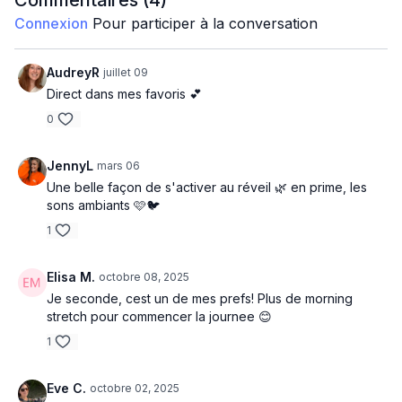
Commentaires (
4
)
Léonie
Connexion
Pour participer à la conversation
AudreyR
juillet 09
Direct dans mes favoris 💕
0
JennyL
mars 06
Une belle façon de s'activer au réveil 🌿 en prime, les
sons ambiants 🩷🐦
1
Elisa M.
octobre 08, 2025
Je seconde, cest un de mes prefs! Plus de morning
stretch pour commencer la journee 😊
1
Eve C.
octobre 02, 2025