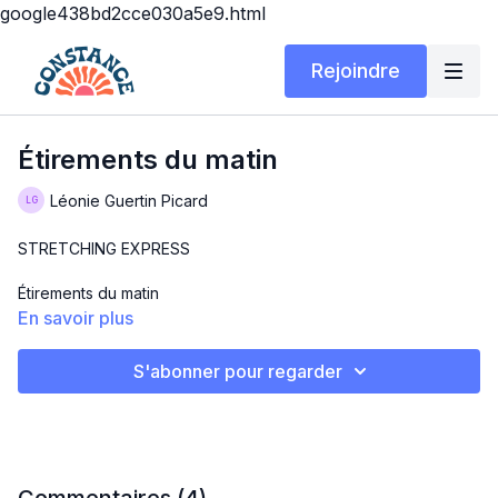
google438bd2cce030a5e9.html
Rejoindre
Étirements du matin
Léonie Guertin Picard
STRETCHING EXPRESS
Étirements du matin
En savoir plus
Niveau : Pour tous
S'abonner pour regarder
Description : 10 minutes d’étirements
Matériel : Tapis
Have fun 😊