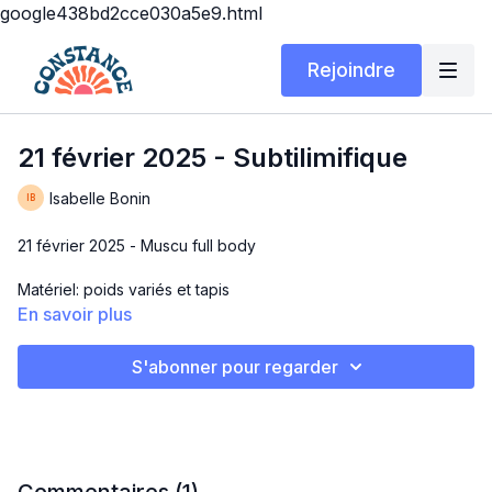
google438bd2cce030a5e9.html
Rejoindre
21 février 2025 - Subtilimifique
Isabelle Bonin
21 février 2025 - Muscu full body
Matériel: poids variés et tapis
En savoir plus
Durée: 15 ou 30 min
S'abonner pour regarder
Subtilimifique
Le nom a été trouvé en live pour dire que ce workout est
subtil, mais très efficace. Après un circuit tu risques de te dire
que c’est trop facile, après 4, tu risques de t’écraser sur ton
tapis 😂 à ne pas sous-estimer!