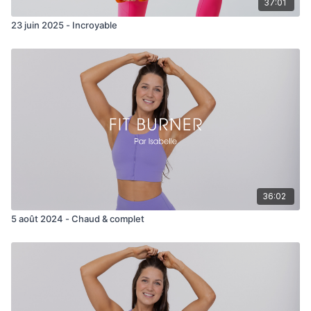
37:01
One leg push up large
23 juin 2025 - Incroyable
Scissor abs chest fly
Side crunch DB
36:02
5 août 2024 - Chaud & complet