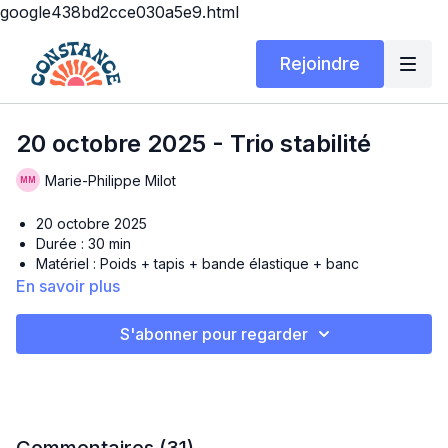
google438bd2cce030a5e9.html
Rejoindre
20 octobre 2025 - Trio stabilité
Marie-Philippe Milot
20 octobre 2025
Durée : 30 min
Matériel : Poids + tapis + bande élastique + banc
En savoir plus
Hello! Gros renfo qui met le focus sur les fessiers et les abdos
pour améliorer notre stabilité! Une muscu vraiment bénéfique
S'abonner pour regarder
pour tous mes sportifs out there 🫶🏼
TRIO STABILITÉ
60 sec fessiers - 60 sec core - 45 sec stabilité - 15 sec pause