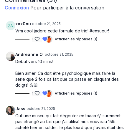
Commentaires (
31
)
Circuit 1 : 2 fois
Connexion
Pour participer à la conversation
Crab walk
Plank side to side
One leg RDL jump
zaz0ou
octobre 21, 2025
Vrm cool jadore cette formule de trio! #ensueur!
Circuit 2 : 2 fois
1
Afficher les réponses (1)
Hip trust
Genou au chest extend
Back lunge twist
Andreanne O.
octobre 21, 2025
Debut vers 10 mins!
Circuit 3 :
Sumo squats
Bien aimer! Ca doit être psychologique mais faire la
Deadbug
serie que 2 fois ca fait que ca passe en claquant des
Skaters
doigts! 💪🏻
Circuit 4 :
1
Afficher les réponses (1)
Clamshells
Bird dog
Jass
octobre 21, 2025
OH carry
Ouf une muscu qui fait dégouter en taaaa 🥵 surement
pas étrangé au fait que j'ai utilisé mes nouveau 15lb
acheté hier en solde... le plus lourd que j'avais était des