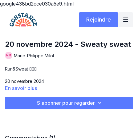
google438bd2cce030a5e9.html
Rejoindre
20 novembre 2024 - Sweaty sweat
Marie-Philippe Milot
Run&Sweat 🏃🏻‍♀️
20 novembre 2024
En savoir plus
Matériel: souliers de course, tapis roulant (facultatif)
S'abonner pour regarder
SWEATY SWEAT
Hello!!! 😍 on se retrouve aujourd’hui pour tester votre
endurance à des intervalles un peu plus longues 🙊 donnez
vous la chance d’essayer c’était vraiment cool! Allez à votre
rythme, écoutez vous et prenez des pauses au besoin!