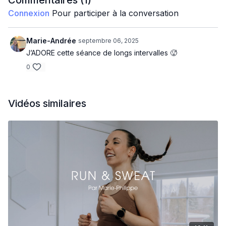
Commentaires (
1
)
Connexion
Pour participer à la conversation
Mobilité
Warm up 5 min
Marie-Andrée
septembre 06, 2025
J’ADORE cette séance de longs intervalles 🥵
Bloc X 3
0
3 minutes zone 3-4
2 minutes zone 4
Vidéos similaires
1 minute sprint
3 minutes de récupération zone 1-2
Cool down 3 min