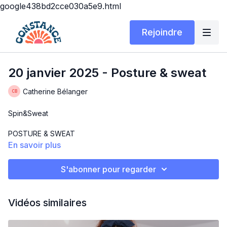
google438bd2cce030a5e9.html
Rejoindre
20 janvier 2025 - Posture & sweat
Catherine Bélanger
Spin&Sweat
POSTURE & SWEAT
En savoir plus
Lundi 20 janvier 2025
S'abonner pour regarder
Aujourd'hui un entraînement misant à avoir une bonne posture
sur le vélo. Renforcement du haut du corps et bas du corps
ensemble.
Vidéos similaires
Nouveaux exercices sur le vélo.