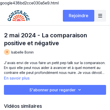
google438bd2cce030a5e9.html
Rejoindre
2 mai 2024 - La comparaison
positive et négative
Isabelle Bonin
J'avais envi de vous faire un petit pep talk sur la comparaison.
En quoi elle peut nous aider à avancer et à quel moment au
contraire elle peut profondément nous nuire. Je vous dévoile
aussi des "triggers" personnels pour vous mettre en contexte
En savoir plus
et as always, je suis devenue un peu émotive.
S'abonner pour regarder
Vidéos similaires