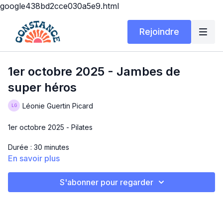
google438bd2cce030a5e9.html
Rejoindre
1er octobre 2025 - Jambes de
super héros
Léonie Guertin Picard
1er octobre 2025 - Pilates
Durée : 30 minutes
En savoir plus
Matériel : tapis et petits poids (optionnel)
S'abonner pour regarder
Exercices : 1x24min no repeat
Crab walk + squat + bras
Side raise
Fente & biceps curl - Guerrier 3