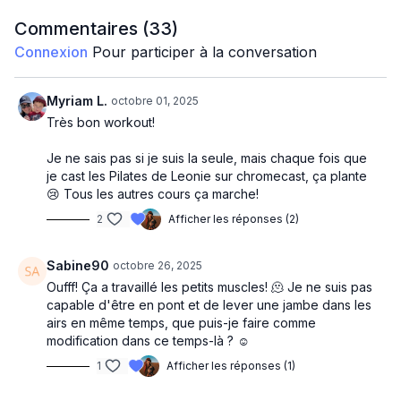
Squat + cactus twist
Downdog - bear - fire hydrant
Commentaires (
33
)
Table coude genou opposé
Connexion
Pour participer à la conversation
Table genou coude pas opposé
Dunkey kick
Levée de jambes au sol
Myriam L.
octobre 01, 2025
Levée de jambes au sol + flexion genou
Très bon workout!
Glute bridge orteil talon
Glute bridge levée de jambes
Je ne sais pas si je suis la seule, mais chaque fois que
Glute bridge + crunch
je cast les Pilates de Leonie sur chromecast, ça plante
😢 Tous les autres cours ça marche!
2
Afficher les réponses (2)
Sabine90
octobre 26, 2025
Oufff! Ça a travaillé les petits muscles! 🫠 Je ne suis pas
capable d'être en pont et de lever une jambe dans les
airs en même temps, que puis-je faire comme
modification dans ce temps-là ? ☺️
1
Afficher les réponses (1)