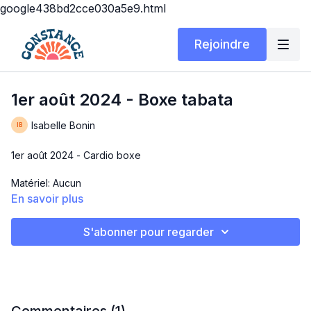
google438bd2cce030a5e9.html
Rejoindre
1er août 2024 - Boxe tabata
Isabelle Bonin
1er août 2024 - Cardio boxe
Matériel: Aucun
En savoir plus
Durée: 25 min
S'abonner pour regarder
BOXE TABATA
C'est intense, mais tu ne peux pas finir malheureux après ce
cours! Ça va te défouler et t'énergiser 🥊⚡️
3x7 min, 20 sec ON 10 sec OFF 20 sec ON 10 sec OFF