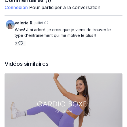
Commentaires (
1
)
Connexion
Pour participer à la conversation
Squat jump 2 punch
2 side punch kick (d)
valerie R.
juillet 02
Wow! J'ai adoré, je crois que je viens de trouver le
2 side punch kick (g)
type d'entraînement qui me motive le plus !!
0
4 mini jump to sumo 2 uppercut
Front kick lunge jump
Vidéos similaires
Crochet down (d) to crochet down (g)
Punch rapide