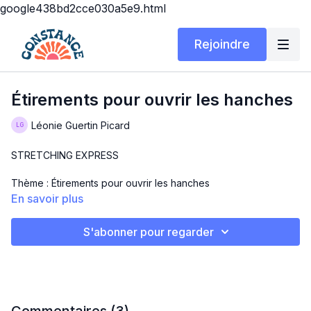
google438bd2cce030a5e9.html
Rejoindre
Étirements pour ouvrir les hanches
Léonie Guertin Picard
STRETCHING EXPRESS
Thème : Étirements pour ouvrir les hanches
En savoir plus
Durée : 10 minutes
S'abonner pour regarder
Matériel : ton corps et ton tapis
En commentaire, laisse-moi savoir quel exercice as-tu préféré
?
Amusez-vous 😊