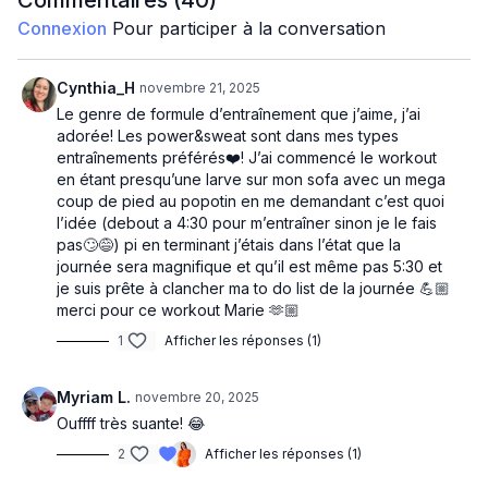
Commentaires (
40
)
Circuit 1 : 2x
Connexion
Pour participer à la conversation
Front lunge
Row
Front lunge row
Cynthia_H
novembre 21, 2025
Minute cardio : front lunge rapide ou lunge jump
Le genre de formule d’entraînement que j’aime, j’ai
adorée! Les power&sweat sont dans mes types
Circuit 2 :
entraînements préférés❤️! J’ai commencé le workout
Sumo squat
en étant presqu’une larve sur mon sofa avec un mega
Up right row
coup de pied au popotin en me demandant c’est quoi
Sumo Up right row
l’idée (debout a 4:30 pour m’entraîner sinon je le fais
Minute cardio : squat to lunge rapide
pas🙄😅) pi en terminant j’étais dans l’état que la
journée sera magnifique et qu’il est même pas 5:30 et
Circuit 3 :
je suis prête à clancher ma to do list de la journée 💪🏼
Side lunge
merci pour ce workout Marie 🫶🏼
Single clean and press
1
Afficher les réponses (1)
Side lunge clean and press
Minute cardio : Side lunge rapide
Myriam L.
novembre 20, 2025
Circuit 4 :
Ouffff très suante! 😂
Deadlift
Squat clean
2
Afficher les réponses (1)
Deadlift squat clean