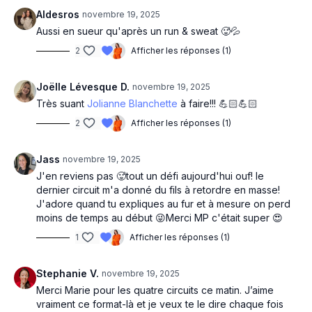
Minute cardio : squat rapides ou squat jump
Aldesros
novembre 19, 2025
Aussi en sueur qu'après un run & sweat 🥵💦
2
Afficher les réponses (1)
Joëlle Lévesque D.
novembre 19, 2025
Très suant
Jolianne Blanchette
à faire!!! 💪🏻💪🏻
2
Afficher les réponses (1)
Jass
novembre 19, 2025
J'en reviens pas 🥵tout un défi aujourd'hui ouf! le
dernier circuit m'a donné du fils à retordre en masse!
J'adore quand tu expliques au fur et à mesure on perd
moins de temps au début 😜Merci MP c'était super 😍
1
Afficher les réponses (1)
Stephanie V.
novembre 19, 2025
Merci Marie pour les quatre circuits ce matin. J’aime
vraiment ce format-là et je veux te le dire chaque fois