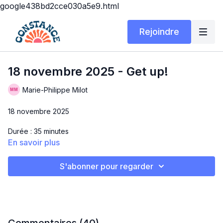
google438bd2cce030a5e9.html
Rejoindre
18 novembre 2025 - Get up!
Marie-Philippe Milot
18 novembre 2025
Durée : 35 minutes
En savoir plus
Matériel : poids variés + tapis
S'abonner pour regarder
Hello!! 🤩 Soyez prêt(e)s pour ce workout-là, ce n'est pas de
la petite bière! Allez-y à votre rythme, prenez des pauses au
besoin et surtout ayez du gros fun! 😍
GET UP!