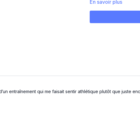
En savoir plus
45 sec IN 15 sec OFF
8 min full body
Front swing
Lunge twist step twist (d
Lunge twist step twist (g
Row squat press (d)
Row squat press (g)
n entraînement qui me faisait sentir athlétique plutôt que juste encein
Front lunge bicep curl (
Front lunge bicep curl (
Plank shoulder tap walk
8 min bas du corps