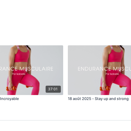
Reverse fly
Single arm row sur banc
Single arm row sur banc
Chest press
Tricep dip
Push up large sur banc
37:01
 Incroyable
18 août 2025 - Stay up and strong