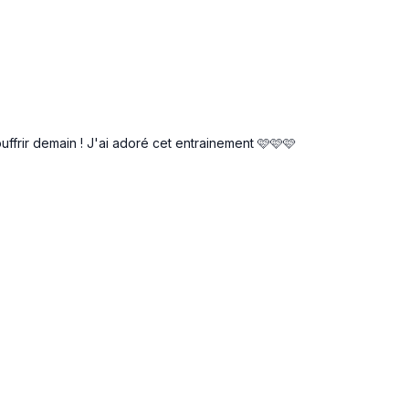
ambe
ffrir demain ! J'ai adoré cet entrainement 🩷🩷🩷
aise