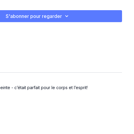
S'abonner pour regarder
)
)
te - c’était parfait pour le corps et l’esprit!
d)
g)