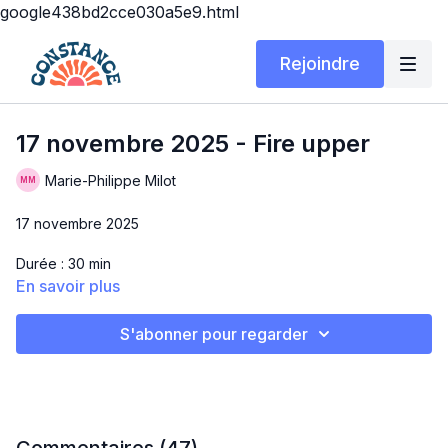
google438bd2cce030a5e9.html
Rejoindre
17 novembre 2025 - Fire upper
Marie-Philippe Milot
17 novembre 2025
Durée : 30 min
En savoir plus
Matériel : Poids + tapis
S'abonner pour regarder
Hello!! 😍 Aujourd'hui, on se retrouve pour un workout de haut
du corps qui, je vous promet, vous fera sentir vos muscles en
titi (même demain, hihi 🙊). Amusez-vous bien 🤩
FIRE UPPER