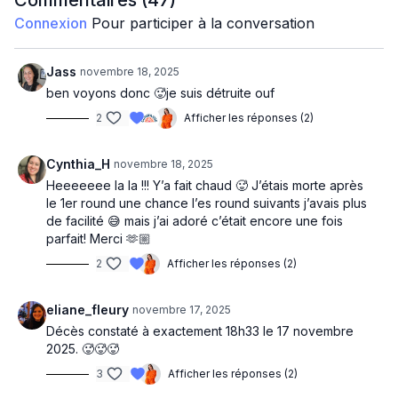
Commentaires (
47
)
Circuit 1 : Thrusters 45 sec
Connexion
Pour participer à la conversation
Burpees avec poids
Circuit 2 : Thrusters 45 sec
Jass
novembre 18, 2025
Bear push ups
ben voyons donc 🥵je suis détruite ouf
2
Afficher les réponses (2)
Circuit 3 : Thrusters 45 sec
Plank row
Cynthia_H
novembre 18, 2025
Circuit 4 : Thrusters 45 sec
Heeeeeee la la !!! Y’a fait chaud 🥵 J’étais morte après
Around the world
le 1er round une chance l’es round suivants j’avais plus
de facilité 😅 mais j’ai adoré c’était encore une fois
Circuit 5 : Thrusters 45 sec
parfait! Merci 🫶🏼
Single hammer to double hammer
2
Afficher les réponses (2)
Circuit 6 : Thrusters 45 sec
OH leg raises crunch
eliane_fleury
novembre 17, 2025
Décès constaté à exactement 18h33 le 17 novembre
2025. 🥵🥵🥵
3
Afficher les réponses (2)