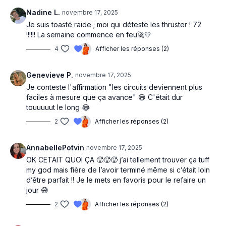
Nadine L.
novembre 17, 2025
Je suis toasté raide ; moi qui déteste les thruster ! 72
!!!!!! La semaine commence en feu🚀💛
4
Afficher les réponses (2)
Genevieve P.
novembre 17, 2025
Je conteste l'affirmation "les circuits deviennent plus
faciles à mesure que ça avance" 😅 C'était dur
touuuuut le long 😂
2
Afficher les réponses (2)
AnnabellePotvin
novembre 17, 2025
OK CETAIT QUOI ÇA 🥵🥵🥵 j’ai tellement trouver ça tuff
my god mais fière de l’avoir terminé même si c’était loin
d’être parfait !! Je le mets en favoris pour le refaire un
jour 😅
2
Afficher les réponses (2)