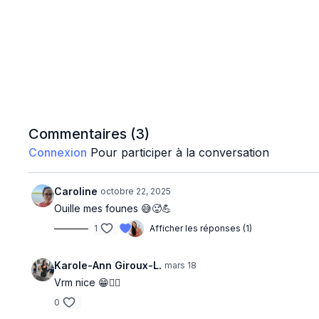
Commentaires (
3
)
Connexion
Pour participer à la conversation
Caroline
octobre 22, 2025
Ouille mes founes 😅🥵💪
1
Afficher les réponses (1)
Karole-Ann Giroux-L.
mars 18
Vrm nice 😁❤️‍🔥
0