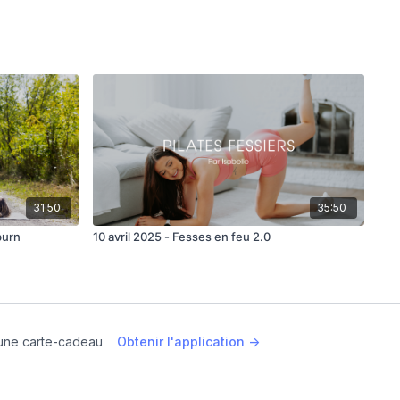
lses
diago bent
31:50
35:50
burn
10 avril 2025 - Fesses en feu 2.0
30/jambe
une carte-cadeau
Obtenir l'application ->