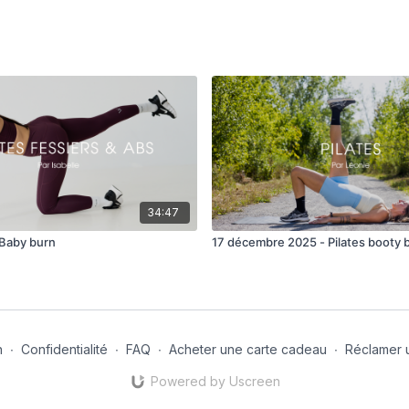
Curtsy to side hold
Curtsy pulses + hold pu
Knee to head + bent
Leg kick + pulses
Leg side kick around + 
34:47
Glute bridge + pulses
 Baby burn
17 décembre 2025 - Pilates booty 
Glute bridge one leg x 
Droite
Fire hydrant + hold
n
∙
Confidentialité
∙
FAQ
∙
Acheter une carte cadeau
∙
Réclamer 
Diago kick and bent
Powered by Uscreen
Diago circle