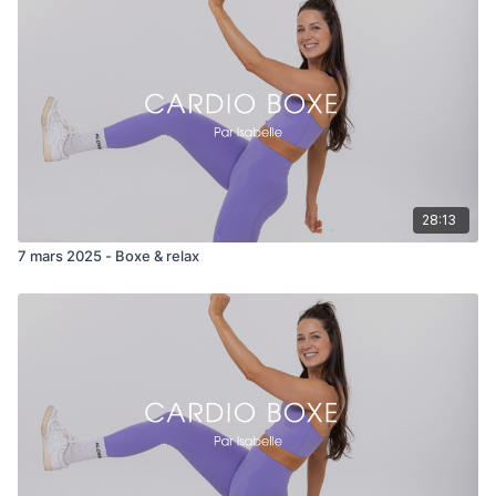
La chanson:
https://open.spotify.com/track/0duALa6UlxVWqEqpmhv73p?
si=AzgZzivJTymCWT7z2rBcuw&context=spotify%3Aplaylist%3
2 circuits de 9 min
Air jump rope
Squat up toe cross punch
28:13
3 pulses squat air punch
7 mars 2025 - Boxe & relax
Uppercut 112
2 punch 2 kick (d)
2 punch 2 kick (g)
3 head to knee switch
Head to knee to kick x 25/côté