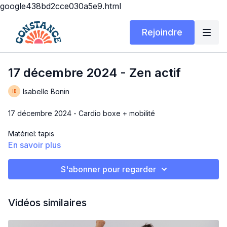
google438bd2cce030a5e9.html
Rejoindre
17 décembre 2024 - Zen actif
Isabelle Bonin
17 décembre 2024 - Cardio boxe + mobilité
Matériel: tapis
En savoir plus
Durée: 20 min cardio + 10 min mobilité
S'abonner pour regarder
ZEN ACTIF
J’ai créé ce workout dans l’optique de vous aider à
Vidéos similaires
grandement diminuer la surcharge mentale, le stress, l’anxiété,
la sur performance, etc. Utilisez-le autant que nécessaire 🙏🏼