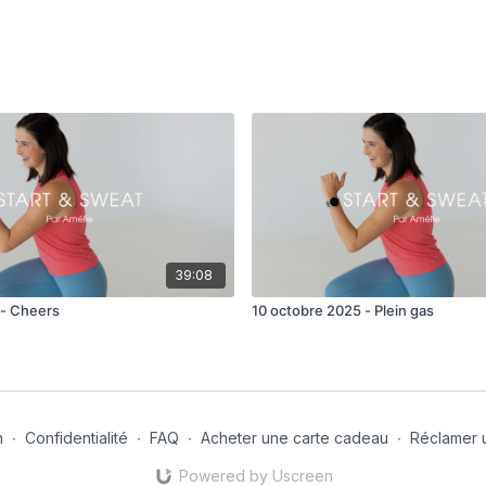
39:08
5 - Cheers
10 octobre 2025 - Plein gas
n
∙
Confidentialité
∙
FAQ
∙
Acheter une carte cadeau
∙
Réclamer 
Powered by Uscreen