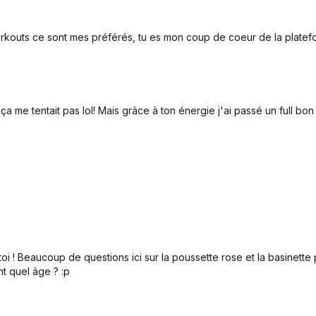
90 hold hammer curl D/
outs ce sont mes préférés, tu es mon coup de coeur de la platefor
Triceps kickback D/G/2
Straight arm pulse back
, ça me tentait pas lol! Mais grâce à ton énergie j'ai passé un full bon
Finisher 50-40-30 : Chais
oi ! Beaucoup de questions ici sur la poussette rose et la basinette 
ont quel âge ? :p