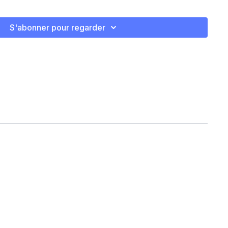
D
S'abonner pour regarder
G
sion
uat