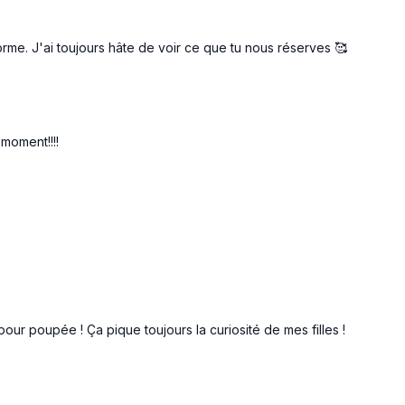
G
me. J'ai toujours hâte de voir ce que tu nous réserves 🥰
 moment!!!!
e, chaise et curl, chaise et calf raise
pour poupée ! Ça pique toujours la curiosité de mes filles !