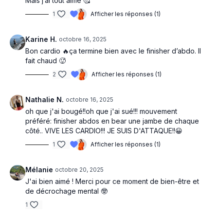
Mais j’ai tout aimé 🥰
1
Afficher les réponses (1)
Karine H.
octobre 16, 2025
Bon cardio 🔥ça termine bien avec le finisher d’abdo. Il
fait chaud 🥵
2
Afficher les réponses (1)
Nathalie N.
octobre 16, 2025
oh que j'ai bougé!!oh que j'ai sué!!! mouvement
préféré: finisher abdos en bear une jambe de chaque
côté.. VIVE LES CARDIO!!! JE SUIS D'ATTAQUE!!😀
1
Afficher les réponses (1)
Mélanie
octobre 20, 2025
J'ai bien aimé ! Merci pour ce moment de bien-être et
de décrochage mental 🤓
1