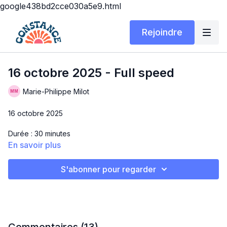
google438bd2cce030a5e9.html
Rejoindre
16 octobre 2025 - Full speed
Marie-Philippe Milot
16 octobre 2025
Durée : 30 minutes
En savoir plus
Matériel : Tapis seulement
S'abonner pour regarder
Hello!! C'est un gros cardio aujourd'hui qui te laissera en sueur
totale!! Amuse-toi, c'est seulement 20 secondes par exercices
😍
FULL SPEED