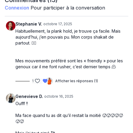
Commentaires (
13
)
Circuit 1 :
Connexion
Pour participer à la conversation
Pas chassé back lunge step up
Plank to squat hold
Burpees plank walk
Stephanie V.
octobre 17, 2025
Lunge pulse to squat pulse
Habituellement, la plank hold, je trouve ça facile. Mais
aujourd’hui, j’en pouvais pu. Mon corps shakait de
Circuit 2 :
partout. 😮‍💨
Side high knees to squat jump
Side lunge knee to elbow
Side to side plank to bear
Mes mouvements préféré sont les « friendly » pour les
Squat jacks
genoux car il me font rusher, c’est dernier temps 🫠
Finisher abs :
1
Afficher les réponses (1)
Groupé extend
Sit through
Planche
Genevieve D.
octobre 16, 2025
Oufff !!
Ma face quand tu as dit qu’il restait la moitié 🥵🥵🥵🥵🥵
🥵🥵