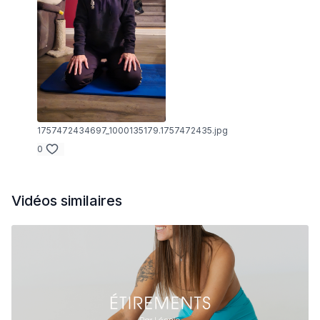
1757472434697_1000135179.1757472435.jpg
0
Vidéos similaires