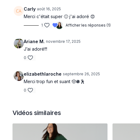
Carly
août 16, 2025
Merci c'était super 🙂 j'ai adoré 😍
1
Afficher les réponses (1)
Ariane M.
novembre 17, 2025
J’ai adoré!!!
0
elizabethlaroche
septembre 26, 2025
Merci trop fun et suant 🤠🪩🕺
0
Vidéos similaires