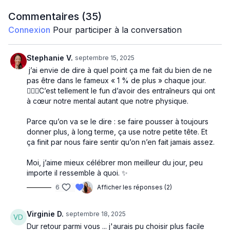
40 sec muscu jambes, 30 sec cardio, 20 sec pause
Commentaires (
35
)
Squat banc - jack
Connexion
Pour participer à la conversation
One leg squat banc - tirade
Stephanie V.
septembre 15, 2025
One leg squat banc - tirade
j’ai envie de dire à quel point ça me fait du bien de ne
pas être dans le fameux « 1 % de plus » chaque jour.
Wall hold - close squat arm up
💆🏻‍♀️C’est tellement le fun d’avoir des entraîneurs qui ont
Deadlift to right deadlift - elbow to knee to toe touch
à cœur notre mental autant que notre physique.
Deadlift to left deadlift - elbow to knee to toe touch
Parce qu’on va se le dire : se faire pousser à toujours
donner plus, à long terme, ça use notre petite tête. Et
Good morning - side to side squat arm push
ça finit par nous faire sentir qu’on n’en fait jamais assez.
Sumo up toe - sumo up toe cardio
Moi, j’aime mieux célébrer mon meilleur du jour, peu
Hip trust - touch fesses
importe il ressemble à quoi. ✨
6
Afficher les réponses (2)
Virginie D.
septembre 18, 2025
Dur retour parmi vous ... j'aurais pu choisir plus facile