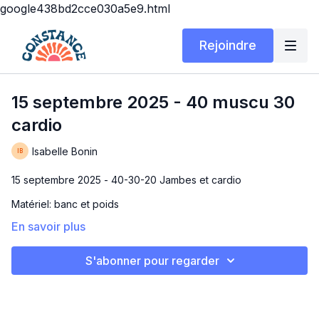
google438bd2cce030a5e9.html
Rejoindre
15 septembre 2025 - 40 muscu 30
cardio
Isabelle Bonin
15 septembre 2025 - 40-30-20 Jambes et cardio
Matériel: banc et poids
En savoir plus
Durée: 15 ou 30 min
40 Muscu 30 Cardio 20
S'abonner pour regarder
On se retrouve avec un TRÈS bon workout que tu peux
rendre autant exigeant que tu le souhaites en adaptant les
charges et l'intensité de tes mouvements.