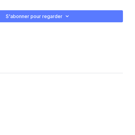
S'abonner pour regarder
row
D
D