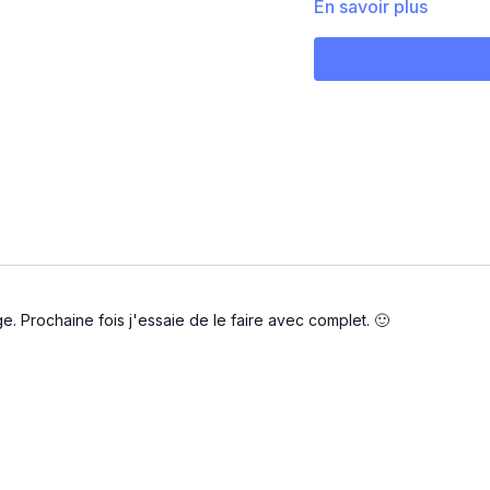
PYRAMIDES
En savoir plus
Circuit 1:
- Mountain climbers to 
- Back squat
- 4 clean 4 press
- Burpees
Circuit 2 :
- 2 split squat 2 biceps 
e. Prochaine fois j'essaie de le faire avec complet. 🙂
- DL
- 2 split squat 2 biceps 
- Burpees