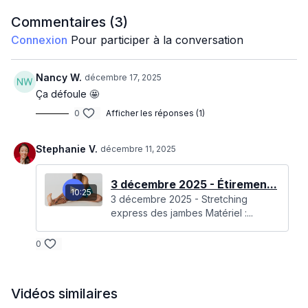
tirage et de la pression en profondeur. 2 gros blocs de 6
minutes et plus aussi.
Commentaires (
3
)
Connexion
Pour participer à la conversation
Nancy W.
décembre 17, 2025
Ça défoule 🤩
0
Afficher les réponses (1)
Stephanie V.
décembre 11, 2025
3 décembre 2025 - Étiremen...
10:25
3 décembre 2025 - Stretching
express des jambes Matériel :...
0
Vidéos similaires