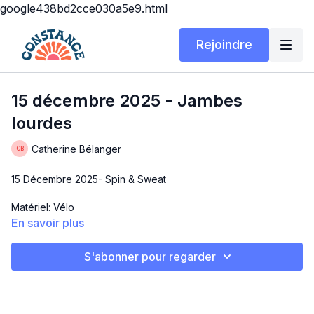
google438bd2cce030a5e9.html
Rejoindre
15 décembre 2025 - Jambes
lourdes
Catherine Bélanger
15 Décembre 2025- Spin & Sweat
Matériel: Vélo
En savoir plus
Durée: 36 minutes
S'abonner pour regarder
Les jambes lourdes
Description: J'avais envie d'intensité et de faire travailler tes
jambes . Des techniques de renforcement sur le vélo . Du