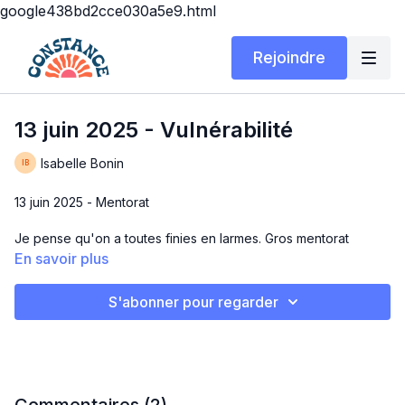
google438bd2cce030a5e9.html
Rejoindre
13 juin 2025 - Vulnérabilité
Isabelle Bonin
13 juin 2025 - Mentorat
Je pense qu'on a toutes finies en larmes. Gros mentorat
vulnérable que je vous donne avec tout mon amour 🤍
En savoir plus
S'abonner pour regarder