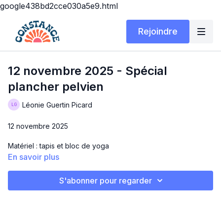
google438bd2cce030a5e9.html
Rejoindre
12 novembre 2025 - Spécial
plancher pelvien
Léonie Guertin Picard
12 novembre 2025
Matériel : tapis et bloc de yoga
En savoir plus
Durée : 20 minutes
S'abonner pour regarder
Exercices : 1x12 min
Respiration
Close squat + squeeze
Levée descente sur bloc