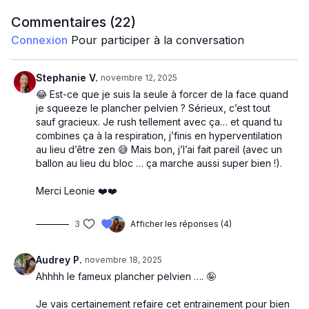
Downdog - plank
Side plank + bloc entre cuisse
Commentaires (
22
)
Bateau + squeeze bloc
Connexion
Pour participer à la conversation
Décubitus dorsal allonger segments opposés
Touch floor à 1 jambe
Touch floor 2 jambes
Stephanie V.
novembre 12, 2025
Glute bridge + squeeze ballon
😂 Est-ce que je suis la seule à forcer de la face quand
Bloc entre cuisse ouvrir pieds
je squeeze le plancher pelvien ? Sérieux, c’est tout
Respiration sur bloc
sauf gracieux. Je rush tellement avec ça… et quand tu
combines ça à la respiration, j’finis en hyperventilation
au lieu d’être zen 😅 Mais bon, j’l’ai fait pareil (avec un
ballon au lieu du bloc … ça marche aussi super bien !).
Merci Leonie ❤️❤️
3
Afficher les réponses (4)
Audrey P.
novembre 18, 2025
Ahhhh le fameux plancher pelvien …. 🤪
Je vais certainement refaire cet entrainement pour bien