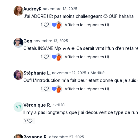
AudreyR
novembre 13, 2025
J’ai ADORÉ ! Et pas moins challengeant 🥵 OUF hahaha
1
Afficher les réponses (1)
Gen
novembre 13, 2025
C’etais INSANE Mp 🔥🔥🔥 Ca serait vrmt l’fun d’en refair
1
Afficher les réponses (1)
Stéphanie L.
novembre 12, 2025
• Modifié
Ouf! L'introduction m'a fait peur étant donné que je suis
1
Afficher les réponses (1)
Véronique R.
avril 18
Il n'y a pas longtemps que j'ai découvert ce type de run 
0
Roxanne R.
décembre 27, 2025