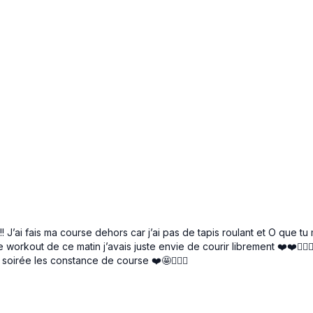
!! J’ai fais ma course dehors car j’ai pas de tapis roulant et O que t
orkout de ce matin j’avais juste envie de courir librement ❤️❤️🏃🏽‍♀️d
 soirée les constance de course ❤️🤩🏃🏽‍♀️