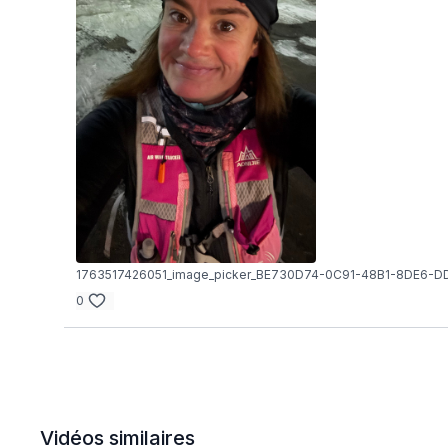
1763517426051_image_picker_BE730D74-0C91-48B1-8DE6-
0
Vidéos similaires