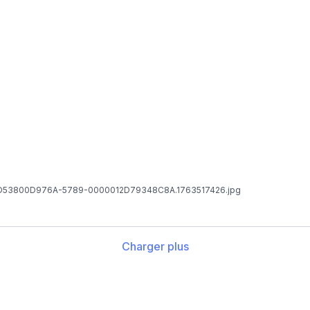
DD53800D976A-5789-0000012D79348C8A.1763517426.jpg
Charger plus