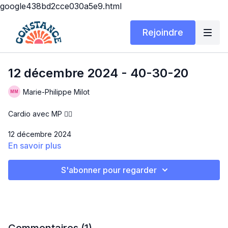
google438bd2cce030a5e9.html
Rejoindre
12 décembre 2024 - 40-30-20
Marie-Philippe Milot
Cardio avec MP ❤️‍🔥
12 décembre 2024
En savoir plus
Matériel: Step + tapis
S'abonner pour regarder
40-30-20
Salut la gang! Aujourd’hui, j’ai copié ma belle bestie Isa (🤣)
pour faire mon cardio du jour! On fait un 40 secondes de
cardio, 30 secondes d’ab et on prend 20 secondes de pause.
Donnez tout ce que vous avez, LET’S GO!!!