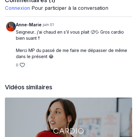
Commentaires (
1
)
Connexion
Pour participer à la conversation
CIRCUIT 1:
- Switch feet knee to elbow - mains sur step mountain
Anne-Marie
juin 01
Seigneur.. j’ai chaud en s’il vous plait 🥵💦 Gros cardio
- Close squat to squat - Groupé extend
bien suant !!
- Step jump over 180 - plank up down sur step
Merci MP du passé de me faire me dépasser de même
dans le présent 😂
- Burpees sur step - Russian twists
0
CIRCUIT 2:
- Curtsy to lunge sur step - Single leg V up
Vidéos similaires
- Jumping jack sur step - Russian twist
- Back lunge front kick - Side plank côté D
- Pas chassé squat toe touch jump - Side plank côté G