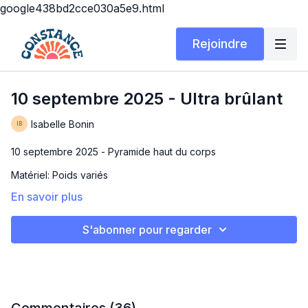
google438bd2cce030a5e9.html
Rejoindre
10 septembre 2025 - Ultra brûlant
Isabelle Bonin
10 septembre 2025 - Pyramide haut du corps
Matériel: Poids variés
En savoir plus
Durée: 15 ou 30 min
ULTRA BRÛLANT
S'abonner pour regarder
Je vous avertis, j'ai fini les bras brûlants, incapable de lever
les bras 😂
Tu peux faire la pyramide jusqu'en haut pour 15 minutes ou la
redescendre avec moi pour un workout de 30 minutes!