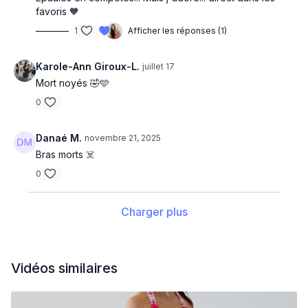
favoris 🧡
1
Afficher les réponses (1)
Karole-Ann Giroux-L.
juillet 17
Mort noyés 🤣🩵
0
Danaé M.
novembre 21, 2025
Bras morts ☠️
0
Charger plus
Vidéos similaires