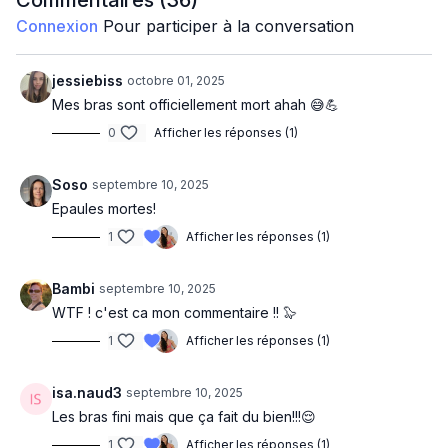
Commentaires (
36
)
1/2 squat double pull down
Connexion
Pour participer à la conversation
Side pull knee up (d)
Side pull knee up (g)
jessiebiss
octobre 01, 2025
Mes bras sont officiellement mort ahah 😅💪
Press alt. double press
0
Afficher les réponses (1)
Hammer alt. double hammer curl
Front raise to bicep curl
Soso
septembre 10, 2025
Around the world front punch
Epaules mortes!
1
Afficher les réponses (1)
Side raise pause
Tricep press triangle alt. double
Bambi
septembre 10, 2025
Bent row tricep (d)
WTF ! c'est ca mon commentaire !! 🦭
1
Afficher les réponses (1)
Bent row tricep (g)
Reverse fly
isa.naud3
septembre 10, 2025
Push up
Les bras fini mais que ça fait du bien!!!😌
1
Afficher les réponses (1)
Pause