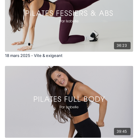
Fire pulses row hold
Jambe gauche
Side squat side to front raise
Back kick bicep curl
36:23
18 mars 2025 - Vite & exigeant
Pulses kick front hold
Fire hydrant row
Fire pulses row hold
Plié supination X raise
Plié pulses side push
Jambe droite
39:45
Donkey kick DB + pulses