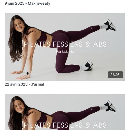
9 juin 2025 - Maxi sweaty
Circle Donkey x 30/sens
Side lying clam + hold
1/2 plank in and out + open
Side plank DB twist
Jambe gauche
Donkey kick DB + pulses
36:16
Circle Donkey x 30/sens
22 avril 2025 - J'ai mal
Side lying clam + hold
1/2 plank in and out + open
Side plank DB twist