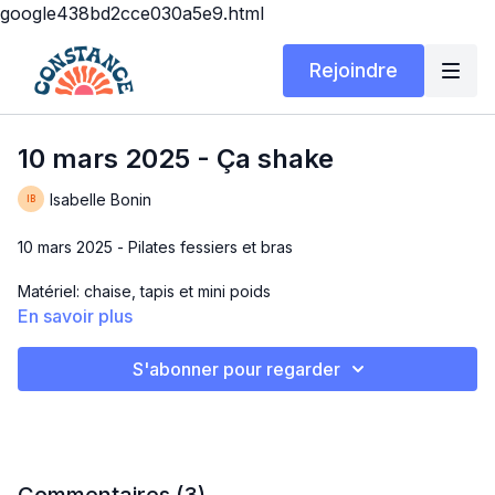
google438bd2cce030a5e9.html
Rejoindre
10 mars 2025 - Ça shake
Isabelle Bonin
10 mars 2025 - Pilates fessiers et bras
Matériel: chaise, tapis et mini poids
En savoir plus
Durée: 30 min
S'abonner pour regarder
ÇA SHAKE
#norepeat
À la fin de ce workout, j'avais le corps en sueur et je shakais
de partout. C'est un bon!!