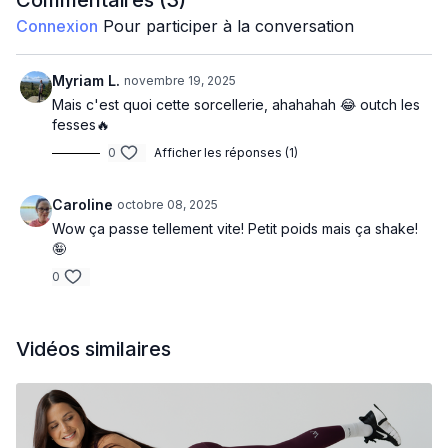
Commentaires (
3
)
Connexion
Pour participer à la conversation
Sumo around the world squeeze
Squat hold up toe twist body
Myriam L.
novembre 19, 2025
Mais c'est quoi cette sorcellerie, ahahahah 😂 outch les
Crab walk press
fesses🔥
0
Afficher les réponses (1)
Long split lunge tricep back to up x 30/jambe
Curtsy bicep curl
Caroline
octobre 08, 2025
Wow ça passe tellement vite! Petit poids mais ça shake!
Curtsy pulses
🤪
Jambe droite
0
Side squat side to front raise
Vidéos similaires
Back kick bicep curl
Pulses kick front hold
Fire hydrant row