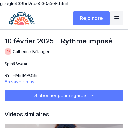
google438bd2cce030a5e9.html
Rejoindre
10 février 2025 - Rythme imposé
Catherine Bélanger
Spin&Sweat
RYTHME IMPOSÉ
En savoir plus
10 février 2025
S'abonner pour regarder
Un 30 min top chrono pour mettre en évidence le rythme sur
un vélo.
Vidéos similaires
Musique avec peu ou pas de parole pour vous guidez.
Vous pouvez augmenter la résistance en tout temps et la