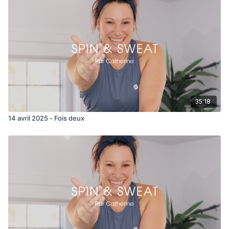
vitesse lors des rythmes plus rapides.
4 minutes cool down à la fin.
Entraînement parfait à mixer avec de la musculation haut du
corps ou abdo après.
Matériel : Vélo/ Bouteille/ Serviette
Total temps 34 minutes .
35:18
14 avril 2025 - Fois deux