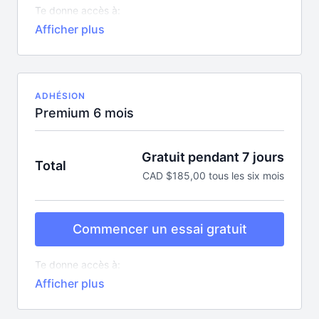
Te donne accès à:
Tous les cours en ligne pour bouger (plus de 10
nouveaux par semaine)
Plus de 350 recettes
Une centaine de capsules éducatives
Tous les podcasts exclusifs et mentorats
Toutes les nouveautés sans aucun supplément!
ADHÉSION
Premium 6 mois
Gratuit pendant 7 jours
Total
CAD $185,00 tous les six mois
Commencer un essai gratuit
Te donne accès à:
Tous les cours en ligne pour bouger (plus de 10
nouveaux par semaine)
Plus de 350 recettes