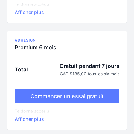
Te donne accès à:
Tous les cours en ligne pour bouger (plus de 10
nouveaux par semaine)
Plus de 350 recettes
Une centaine de capsules éducatives
Tous les podcasts exclusifs et mentorats
Toutes les nouveautés sans aucun supplément!
ADHÉSION
Premium 6 mois
Gratuit pendant 7 jours
Total
CAD $185,00 tous les six mois
Commencer un essai gratuit
Te donne accès à:
Tous les cours en ligne pour bouger (plus de 10
nouveaux par semaine)
Plus de 350 recettes