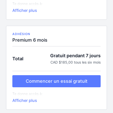
Te donne accès à:
Tous les cours en ligne pour bouger (plus de 10
nouveaux par semaine)
Plus de 350 recettes
Une centaine de capsules éducatives
Tous les podcasts exclusifs et mentorats
Toutes les nouveautés sans aucun supplément!
ADHÉSION
Premium 6 mois
Gratuit pendant 7 jours
Total
CAD $185,00 tous les six mois
Commencer un essai gratuit
Te donne accès à:
Tous les cours en ligne pour bouger (plus de 10
nouveaux par semaine)
Plus de 350 recettes