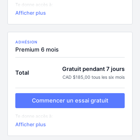
Te donne accès à:
Tous les cours en ligne pour bouger (plus de 10
nouveaux par semaine)
Plus de 350 recettes
Une centaine de capsules éducatives
Tous les podcasts exclusifs et mentorats
Toutes les nouveautés sans aucun supplément!
ADHÉSION
Premium 6 mois
Gratuit pendant 7 jours
Total
CAD $185,00 tous les six mois
Commencer un essai gratuit
Te donne accès à:
Tous les cours en ligne pour bouger (plus de 10
nouveaux par semaine)
Plus de 350 recettes