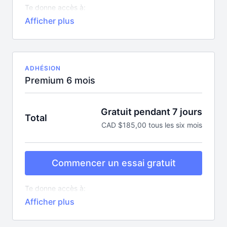
Te donne accès à:
Tous les cours en ligne pour bouger (plus de 10
nouveaux par semaine)
Plus de 350 recettes
Une centaine de capsules éducatives
Tous les podcasts exclusifs et mentorats
Toutes les nouveautés sans aucun supplément!
ADHÉSION
Premium 6 mois
Gratuit pendant 7 jours
Total
CAD $185,00 tous les six mois
Commencer un essai gratuit
Te donne accès à:
Tous les cours en ligne pour bouger (plus de 10
nouveaux par semaine)
Plus de 350 recettes