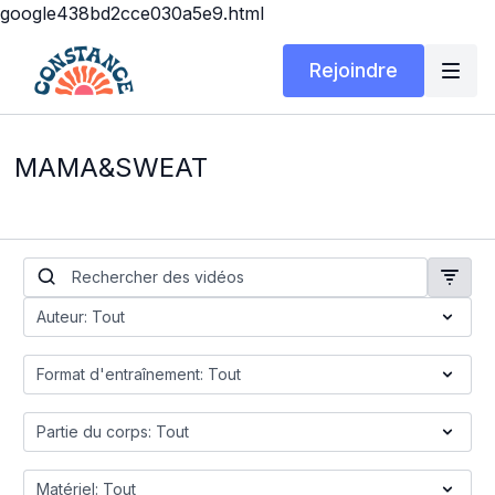
google438bd2cce030a5e9.html
Rejoindre
MAMA&SWEAT