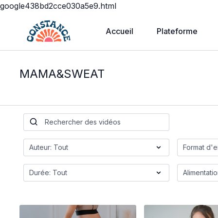
google438bd2cce030a5e9.html
Accueil
Plateforme
MAMA&SWEAT