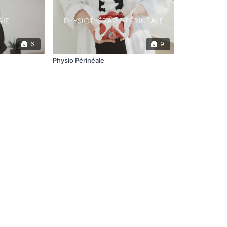
6
9
Physio Périnéale