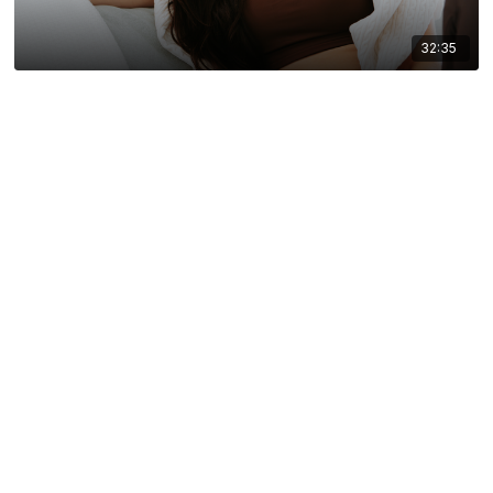
32:35
21 août 2025 - Masterclass sur l'art de laisser aller et d'avoir un
mindset positif
27:08
14 août 2025 - Sortir de la procrastination